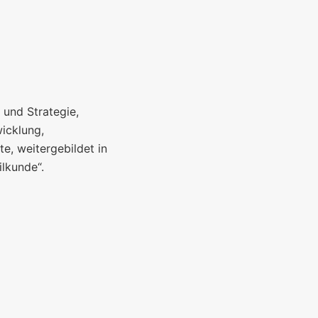
 und Strategie,
wicklung,
e, weitergebildet in
lkunde“.