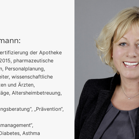
mann:
Zertifizierung der Apotheke
2015, pharmazeutische
n, Personalplanung,
iter, wissenschaftliche
ten und Ärzten,
räge, Altersheimbetreuung,
ngsberatung“, „Prävention“,
smanagement“,
 Diabetes, Asthma