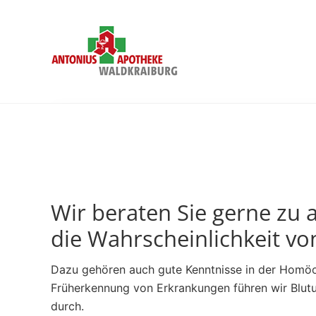
Skip
Skip
Zur
to
to
Fußzeile
right
main
springen
header
content
navigation
Service
mit
Herz
-
Ihre
Antonius
Apotheke
in
Wir beraten Sie gerne zu 
Waldkraiburg
die Wahrscheinlichkeit 
Dazu gehören auch gute Kenntnisse in der Homöop
Früherkennung von Erkrankungen führen wir Blut
durch.